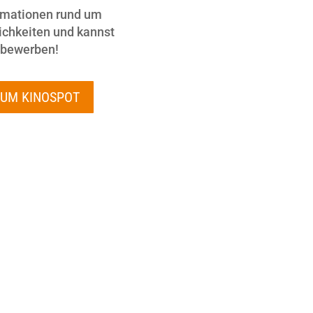
formationen rund um
chkeiten und kannst
r bewerben!
ZUM KINOSPOT
 doch Norwegen? Du bist
d wir suchen genau Dich!
gleichzeitig von