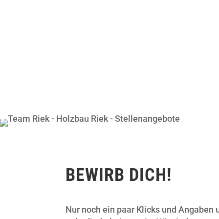
Du willst wissen, was geht. Mit Standar
zufrieden sondern suchst immer wiede
ist genau was wir brauchen! Nimm die
mach eine Ausbildung zum Zimmerer*i
BEWIRB DICH!
Nur noch ein paar Klicks und Angaben