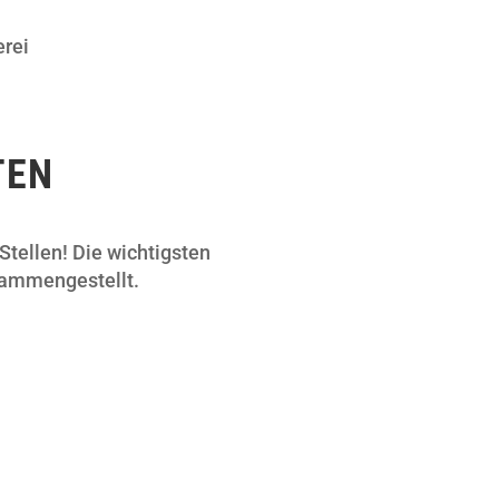
TEN
tellen! Die wichtigsten
usammengestellt.
Azubi
(m/w/d) Ausbildungstart zum
01.09.2024
mehr