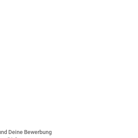
d gibst Du dich nicht
r neue Challenges. Das
 Herausforderung an –
n.
 und Deine Bewerbung