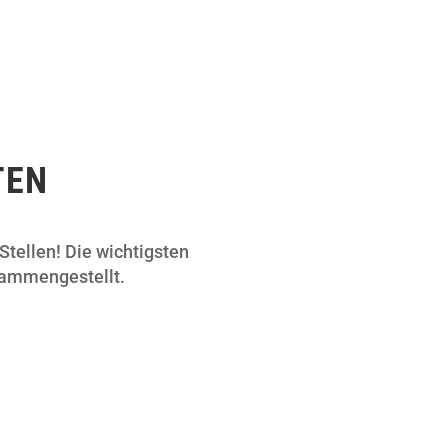
TEN
tellen! Die wichtigsten
usammengestellt.
Zimmerer
(m/w/d) Wir stellen Meister und
Gesellen ein.