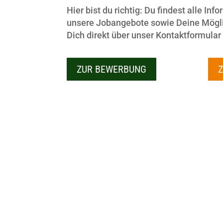
Hier bist du richtig: Du findest alle In
unsere Jobangebote sowie Deine Mögli
Dich direkt über unser Kontaktformula
ZUR BEWERBUNG
Mal wieder verreisen – Kroatien? oder
immer bereit für neue Erfahrungen. Un
Dein Know-how ist gefragt, während Du 
unserem profitierts.